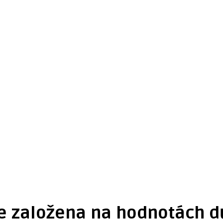
 s.r.o.
em byste chtěli vědět víc – kontaktujte nás
 je založena na hodnotách d