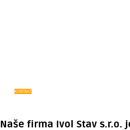
Společnost Ivol Stav
Vítejte na našich webových stránkách!
Pokud nenajdete, co hledáte nebo Vás zaujme něco, o č
KONTAKT
Naše firma Ivol Stav s.r.o.